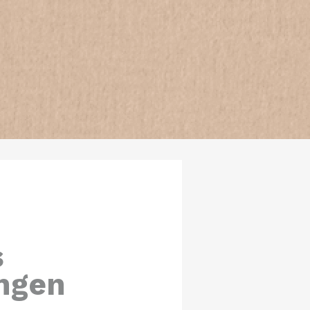
s
ngen