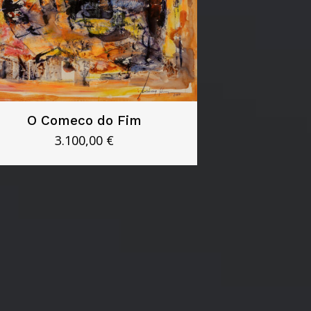
O Comeco do Fim
3.100,00
€