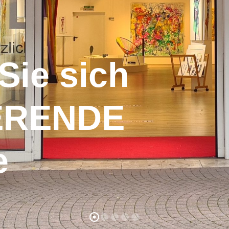
Sie sich
IERENDE
e