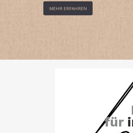
MEHR ERFAHREN
für