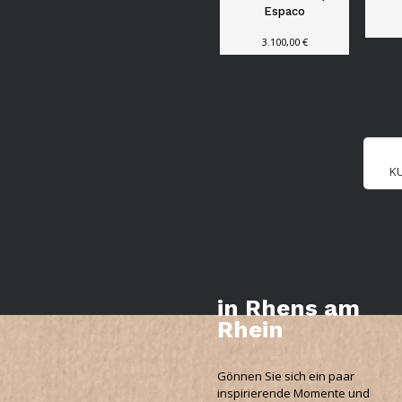
Espaco
3.100,00
€
K
Atelier
Lúcia Hinz
in Rhens am
Rhein
Gönnen Sie sich ein paar
inspirierende Momente und