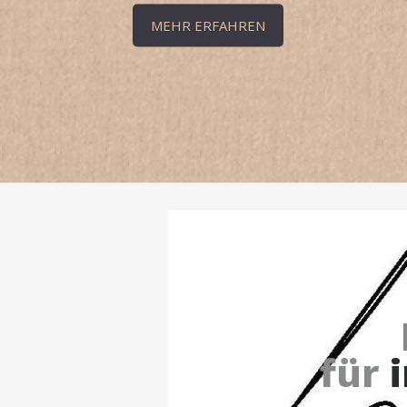
MEHR ERFAHREN
für