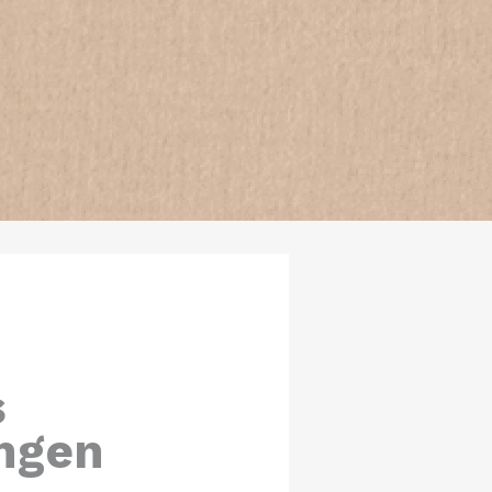
s
ngen