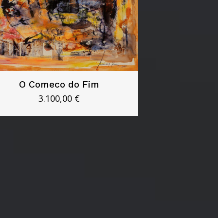
O Comeco do Fim
3.100,00
€