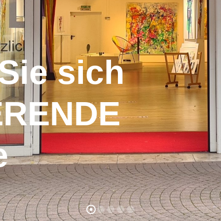
Sie sich
IERENDE
e