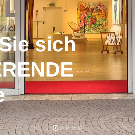
Sie sich
IERENDE
e