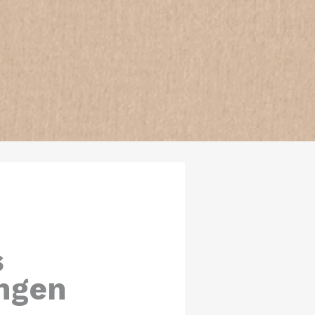
s
ngen