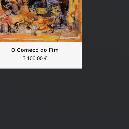
O Comeco do Fim
3.100,00
€