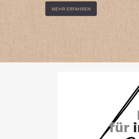
MEHR ERFAHREN
für